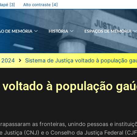
apé [3]
Alto contraste [4]
ÃO DE MEMÓRIA
HISTÓRIA
ESPAÇOS DE MEMÓRIA
e 2024
Sistema de Justiça voltado à população g
 voltado à população ga
trapassaram as fronteiras, unindo pessoas e instituiç
e Justiça (CNJ) e o Conselho da Justiça Federal (C