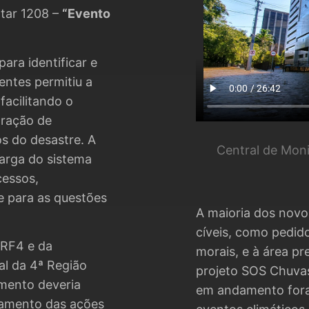
tar 1208 –
“Evento
ara identificar e
entes permitiu a
facilitando o
oração de
os do desastre. A
Central de Mon
arga do sistema
cessos,
e para as questões
A maioria dos novo
cíveis, como pedid
TRF4 e da
morais, e à área pr
al da 4ª Região
projeto SOS Chuvas
amento deveria
em andamento fora
tamento das ações