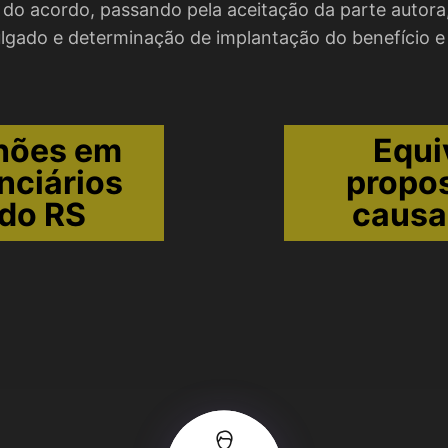
do acordo, passando pela aceitação da parte autor
julgado e determinação de implantação do benefício 
lhões em
Equi
nciários
propo
do RS
causa