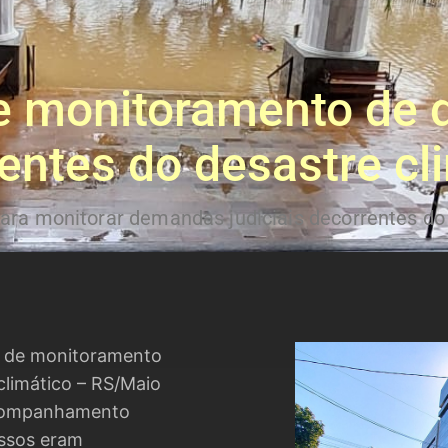
de monitoramento de
entes do desastre cl
para monitorar demandas judiciais decorrentes do
al de monitoramento
limático – RS/Maio
acompanhamento
essos eram