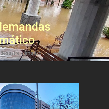
 demandas
imático
 desastre climático