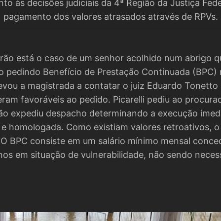
o às decisões judiciais da 4ª Região da Justiça Fed
pagamento dos valores atrasados através de RPVs.
rão está o caso de um senhor acolhido num abrigo que
o pedindo Benefício de Prestação Continuada (BPC)
evou a magistrada a contatar o juiz Eduardo Tonetto 
eram favoráveis ao pedido. Picarelli pediu ao procur
ntão expediu despacho determinando a execução imed
a e homologada. Como existiam valores retroativos, o
. O BPC consiste em um salário mínimo mensal conce
nos em situação de vulnerabilidade, não sendo necess