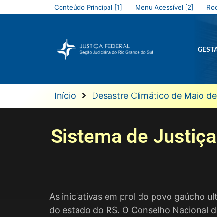
Conteúdo Principal [1]
Menu Acessível [2]
Rod
GEST
Início
Desastre Climático de Maio d
Sistema de Justiça
As iniciativas em prol do povo gaúcho ul
do estado do RS. O Conselho Nacional d