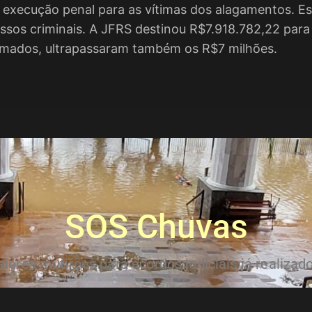
e execução penal para as vítimas dos alagamentos. E
ssos criminais. A JFRS destinou R$7.918.782,22 para
omados, ultrapassaram também os R$7 milhões.
SOS Chuvas
ores mutirões para acordos judiciais já realizado