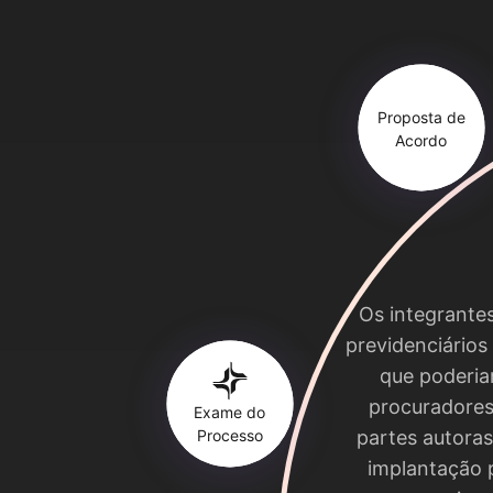
Proposta de
Acordo
Os integrantes
previdenciário
que poderia
procuradores 
Exame do
Processo
partes autoras
implantação 