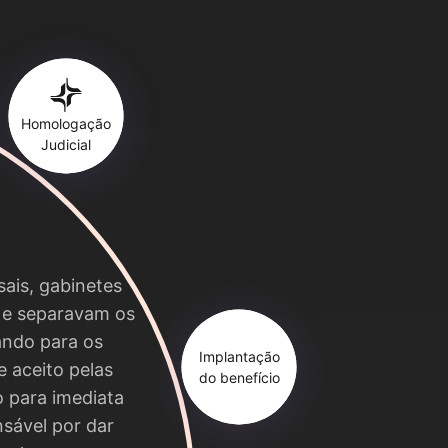
Homologação
Judicial
sais, gabinetes
 e separavam os
ando para os
Implantação
e aceito pelas
do benefício
o para imediata
sável por dar