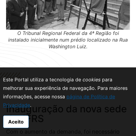
O Tribunal Regional Federal da 4ª Região foi
instalado inicialmente num prédio localizado na Rua
Washington Luiz.
Este Portal utiliza a tecnologia de
cookies
para
melhorar sua experiência de navegação.
Para maiores
informações, acesse nossa
página de Política de
Privacidade
.
Inauguração da nova sede
Aceito
da JFRS