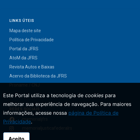
LINKS ÚTEIS
Mapa deste site
Política de Privacidade
Portal da JFRS
AtoM da JFRS
Revista Autos e Baixas
Acervo da Biblioteca da JFRS
Proname / CNJ
Este Portal utiliza a tecnologia de
cookies
para
melhorar sua experiência de navegação.
Para maiores
REDES SOCIAIS
informações, acesse nossa
página de Política de
memorialjfrs
Privacidade
.
memorialjusticafederalrs
Aceito