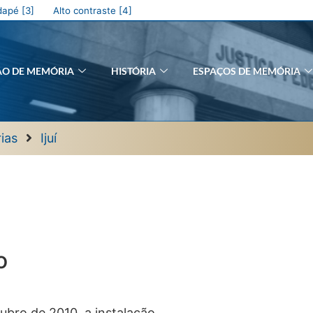
apé [3]
Alto contraste [4]
ÃO DE MEMÓRIA
HISTÓRIA
ESPAÇOS DE MEMÓRIA
ias
Ijuí
o
tubro de 2010, a instalação