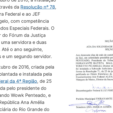
através da
Resolução nº 78
,
ra Federal e ao JEF
ngelo, com competência
ados Especiais Federais. O
r do Fórum da Justiça
s uma servidora e duas
í. Até o ano seguinte,
s e um segundo servidor.
tubro de 2016, criada pela
plantada e instalada pela
eral da 4ª Região
, de 25
ida pelo presidente do
nando Wowk Penteado, e
República Ana Amélia
ciária do Rio Grande do