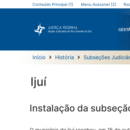
Conteúdo Principal [1]
Menu Acessível [2]
Rod
GEST
Início
História
Subseções Judiciár
Ijuí
Instalação da subseçã
O município de Ijuí recebeu, em 15 de ou