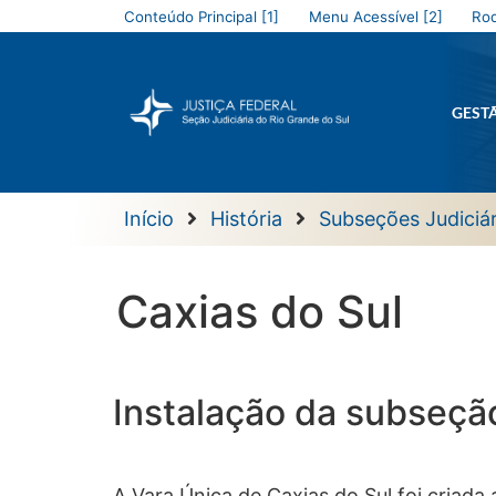
Conteúdo Principal [1]
Menu Acessível [2]
Rod
GEST
Início
História
Subseções Judiciár
Caxias do Sul
Instalação da subseçã
A Vara Única de Caxias do Sul foi criada