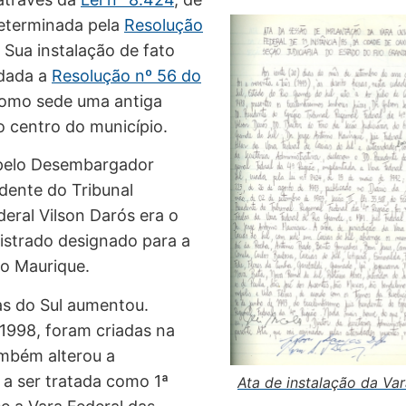
determinada pela
Resolução
. Sua instalação de fato
 dada a
Resolução nº 56 do
 como sede uma antiga
 centro do município.
a pelo Desembargador
dente do Tribunal
deral Vilson Darós era o
istrado designado para a
io Maurique.
as do Sul aumentou.
 1998, foram criadas na
ambém alterou a
a ser tratada como 1ª
Ata de instalação da Va