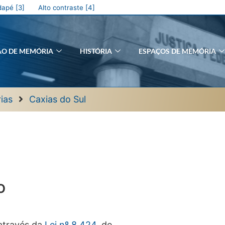
apé [3]
Alto contraste [4]
ÃO DE MEMÓRIA
HISTÓRIA
ESPAÇOS DE MEMÓRIA
ias
Caxias do Sul
o
 através da
Lei nº 8.424
, de