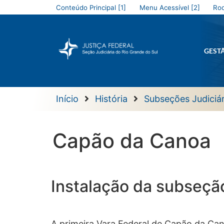
Conteúdo Principal [1]
Menu Acessível [2]
Rod
GEST
Início
História
Subseções Judiciár
Capão da Canoa
Instalação da subseçã
A primeira Vara Federal de Capão da Can