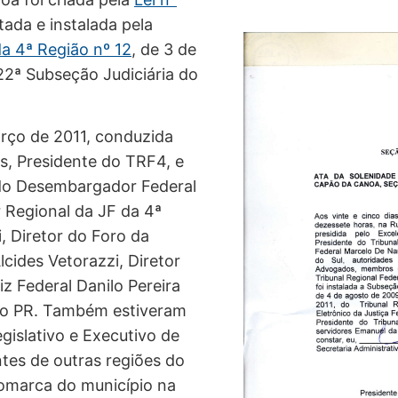
tada e instalada pela
da 4ª Região nº 12
, de 3 de
22ª Subseção Judiciária do
arço de 2011, conduzida
s, Presidente do TRF4, e
 do Desembargador Federal
 Regional da JF da 4ª
, Diretor do Foro da
lcides Vetorazzi, Diretor
iz Federal Danilo Pereira
a do PR. Também estiveram
gislativo e Executivo de
es de outras regiões do
omarca do município na