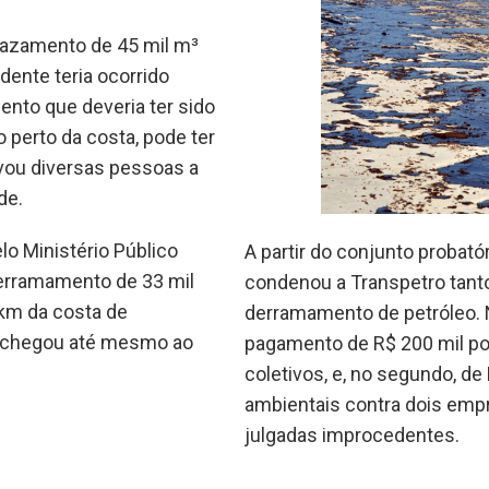
 vazamento de 45 mil m³
dente teria ocorrido
ento que deveria ter sido
 perto da costa, pode ter
evou diversas pessoas a
de.
lo Ministério Público
A partir do conjunto probató
derramamento de 33 mil
condenou a Transpetro tant
 km da costa de
derramamento de petróleo. N
e chegou até mesmo ao
pagamento de R$ 200 mil por
coletivos, e, no segundo, d
ambientais contra dois emp
julgadas improcedentes.