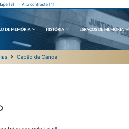
apé [3]
Alto contraste [4]
ÃO DE MEMÓRIA
HISTÓRIA
ESPAÇOS DE MEMÓRIA
ias
Capão da Canoa
o
oa foi criada pela
Lei nº