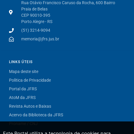
Rua Otávio Francisco Caruso da Rocha, 600 Bairro
Praia de Belas
CEP 90010-395
Porto Alegre - RS
(51) 3214-9094
memoria@jfrs.jus.br
LINKS ÚTEIS
Mapa deste site
Política de Privacidade
Portal da JFRS
AtoM da JFRS
Revista Autos e Baixas
Acervo da Biblioteca da JFRS
Proname / CNJ
Este Portal utiliza a tecnologia de
cookies
para