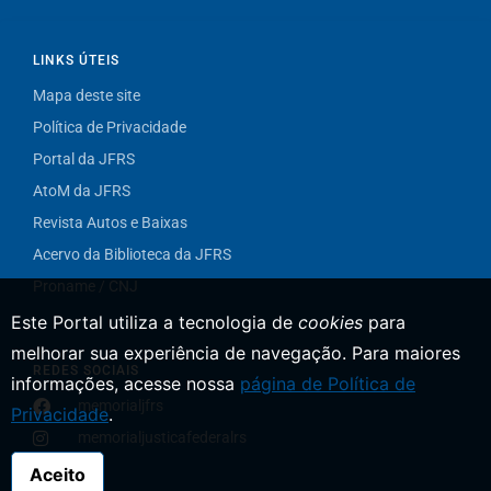
LINKS ÚTEIS
Mapa deste site
Política de Privacidade
Portal da JFRS
AtoM da JFRS
Revista Autos e Baixas
Acervo da Biblioteca da JFRS
Proname / CNJ
Este Portal utiliza a tecnologia de
cookies
para
melhorar sua experiência de navegação.
Para maiores
REDES SOCIAIS
informações, acesse nossa
página de Política de
memorialjfrs
Privacidade
.
memorialjusticafederalrs
Aceito