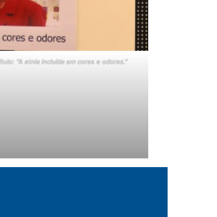
ítulo: “A etnia incluída em cores e odores.”