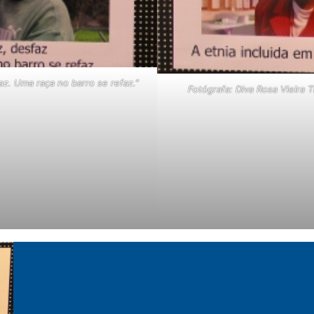
faz. Uma raça no barro se refaz.”
Fotógrafa: Diva Rosa Vieira T