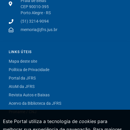
Praia de Belas
CEP 90010-395
Porto Alegre - RS
(51) 3214-9094
memoria@jfrs.jus.br
LINKS ÚTEIS
Mapa deste site
Política de Privacidade
Portal da JFRS
AtoM da JFRS
Revista Autos e Baixas
Acervo da Biblioteca da JFRS
Proname / CNJ
Este Portal utiliza a tecnologia de
cookies
para
melhorar sua experiência de navegação.
Para maiores