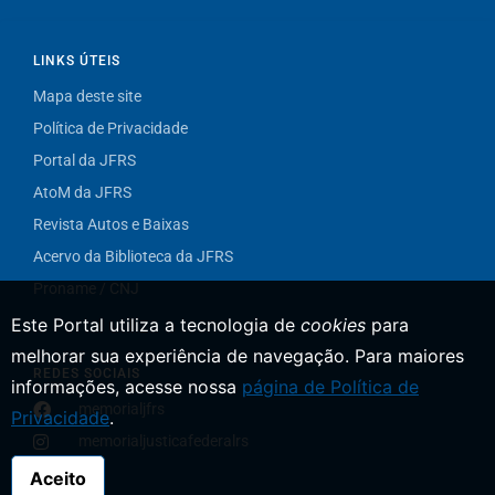
LINKS ÚTEIS
Mapa deste site
Política de Privacidade
Portal da JFRS
AtoM da JFRS
Revista Autos e Baixas
Acervo da Biblioteca da JFRS
Proname / CNJ
Este Portal utiliza a tecnologia de
cookies
para
melhorar sua experiência de navegação.
Para maiores
REDES SOCIAIS
informações, acesse nossa
página de Política de
memorialjfrs
Privacidade
.
memorialjusticafederalrs
Aceito