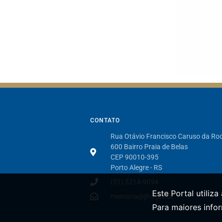
CONTATO
Rua Otávio Francisco Caruso da Ro
600 Bairro Praia de Belas
CEP 90010-395
Porto Alegre - RS
(51) 3214-9094
Este Portal utiliz
memoria@jfrs.jus.br
Para maiores info