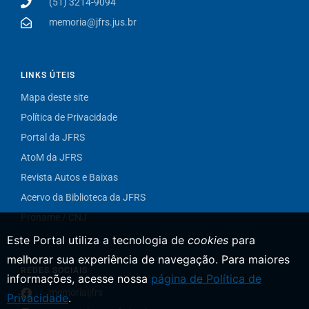
(51) 3214-9094
memoria@jfrs.jus.br
LINKS ÚTEIS
Mapa deste site
Política de Privacidade
Portal da JFRS
AtoM da JFRS
Revista Autos e Baixas
Acervo da Biblioteca da JFRS
Proname / CNJ
Este Portal utiliza a tecnologia de
cookies
para
melhorar sua experiência de navegação.
Para maiores
REDES SOCIAIS
informações, acesse nossa
página de Política de
memorialjfrs
Privacidade
.